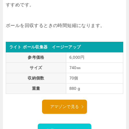
すすめです。
ボールを回収するときの時間短縮になります。
ライト ボール収集器 イージーアップ
参考価格
6,000円
サイズ
740㎜
収納個数
70個
重量
880 g
アマゾンで見る