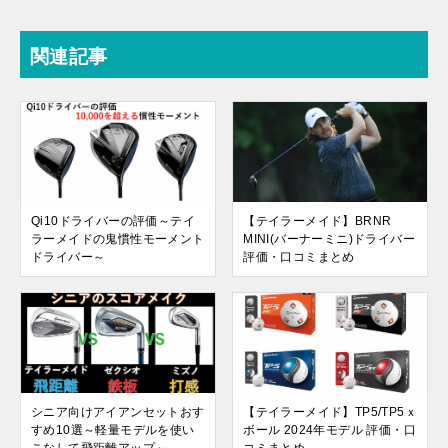
関連記事
Qi10ドライバーの評価～テイ
【テイラーメイド】BRNR
ラーメイドの鬼慣性モーメント
MINI(バーナーミニ)ドライバー
ドライバー～
評価・口コミまとめ
シニア向けアイアンセットおす
【テイラーメイド】TP5/TP5ｘ
すめ10選～軽量モデルを使い
ボール 2024年モデル 評価・口
こなして飛距離アップ～
コミまとめ