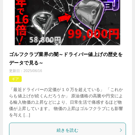
ゴルフクラブ業界の闇～ドライバー値上げの歴史を
データで見る～
更新日：
2025/06/16
ギア
「最近ドライバーの定価が１０万を超えている」 「これか
らも値上げが続くんだろうか」 原油価格の高騰や円安によ
る輸入物価の上昇などにより、日常生活で痛感するほど物
価が上昇しています。 物価の上昇はゴルフクラブにも影響
を与え […]
続きを読む